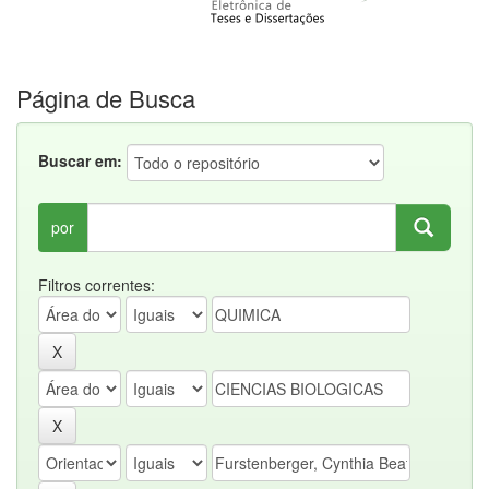
Página de Busca
Buscar em:
por
Filtros correntes: