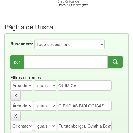
Página de Busca
Buscar em:
por
Filtros correntes: