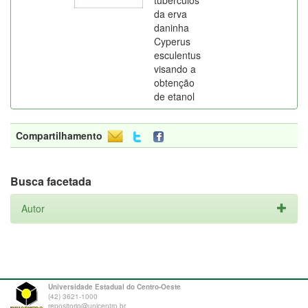
tubérculos
da erva
daninha
Cyperus
esculentus
visando a
obtenção
de etanol
Compartilhamento
Busca facetada
Autor
Universidade Estadual do Centro-Oeste
(42) 3621-1000
repositorio@unicentro.br