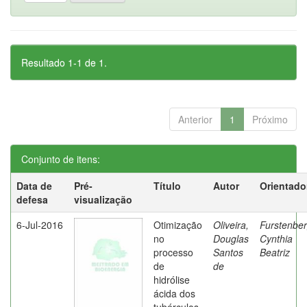
Resultado 1-1 de 1.
Anterior
1
Próximo
Conjunto de itens:
Data de
Pré-
Título
Autor
Orientado
defesa
visualização
6-Jul-2016
Otimização
Oliveira,
Furstenber
no
Douglas
Cynthia
processo
Santos
Beatriz
de
de
hidrólise
ácida dos