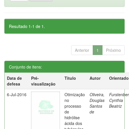
Resultado 1-1 de 1.
Anterior
1
Próximo
Conjunto de itens:
Data de
Pré-
Título
Autor
Orientado
defesa
visualização
6-Jul-2016
Otimização
Oliveira,
Furstenber
no
Douglas
Cynthia
processo
Santos
Beatriz
de
de
hidrólise
ácida dos