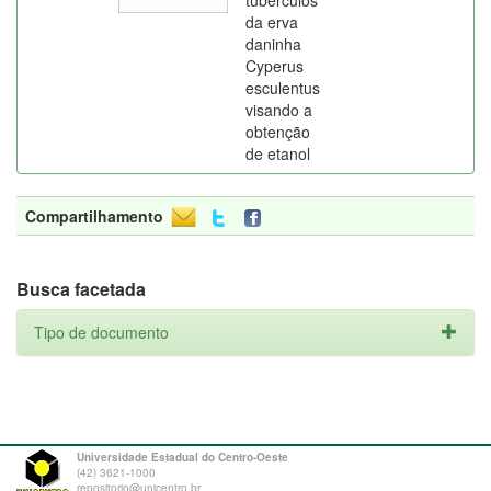
tubérculos
da erva
daninha
Cyperus
esculentus
visando a
obtenção
de etanol
Compartilhamento
Busca facetada
Tipo de documento
Universidade Estadual do Centro-Oeste
(42) 3621-1000
repositorio@unicentro.br