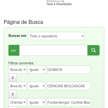
Página de Busca
Buscar em:
por
Filtros correntes: