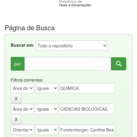
Página de Busca
Buscar em:
por
Filtros correntes: