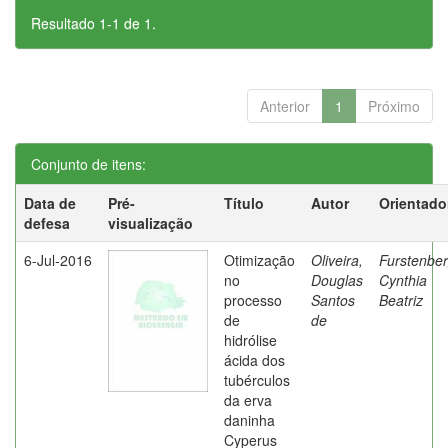
Resultado 1-1 de 1.
Anterior
1
Próximo
Conjunto de itens:
Data de
Pré-
Título
Autor
Orientado
defesa
visualização
6-Jul-2016
Otimização
Oliveira,
Furstenber
no
Douglas
Cynthia
processo
Santos
Beatriz
de
de
hidrólise
ácida dos
tubérculos
da erva
daninha
Cyperus