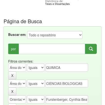
Página de Busca
Buscar em:
por
Filtros correntes: