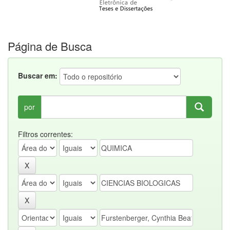
Página de Busca
Buscar em:
por
Filtros correntes: