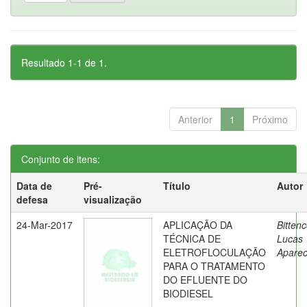
Resultado 1-1 de 1.
Anterior
1
Próximo
Conjunto de itens:
Data de
Pré-
Título
Autor
defesa
visualização
24-Mar-2017
APLICAÇÃO DA
Bittenc
TÉCNICA DE
Lucas
ELETROFLOCULAÇÃO
Aparec
PARA O TRATAMENTO
DO EFLUENTE DO
BIODIESEL