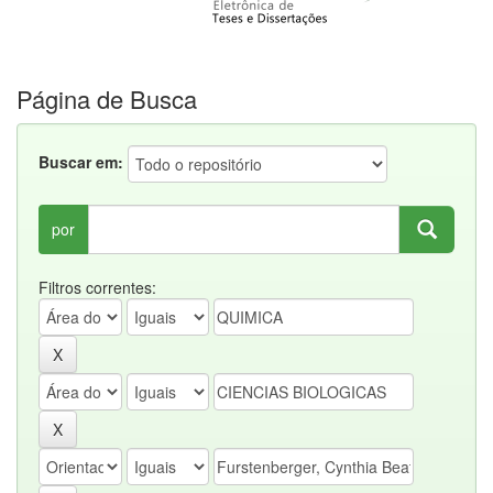
Página de Busca
Buscar em:
por
Filtros correntes: