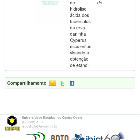
de
de
hidrólise
ácida dos
tubérculos
da erva
daninha
Cyperus
esculentus
visando a
obtenção
de etanol
Compartilhamento
Universidade Estadual do Centro-Oeste
(42) 3621-1000
repositorio@unicentro.br