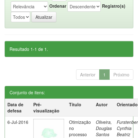
Ordenar
Registro(s)
Resultado 1-1 de 1.
Anterior
1
Próximo
Conjunto de itens:
Data de
Pré-
Título
Autor
Orientado
defesa
visualização
6-Jul-2016
Otimização
Oliveira,
Furstenber
no
Douglas
Cynthia
processo
Santos
Beatriz