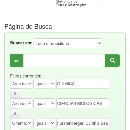
Página de Busca
Buscar em:
por
Filtros correntes: