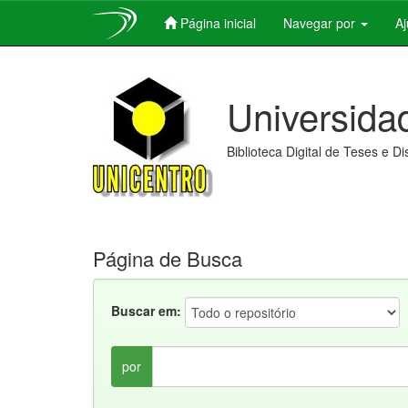
Página inicial
Navegar por
A
Skip
navigation
Universida
Biblioteca Digital de Teses e D
Página de Busca
Buscar em:
por