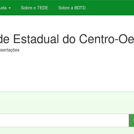
juda
Sobre o TEDE
Sobre a BDTD
de Estadual do Centro-Oe
issertações