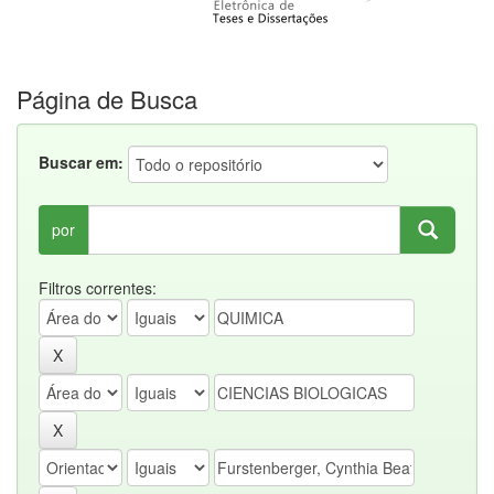
Página de Busca
Buscar em:
por
Filtros correntes: