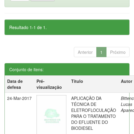
Resultado 1-1 de 1.
Anterior
1
Próximo
Conjunto de itens:
Data de
Pré-
Título
Autor
defesa
visualização
24-Mar-2017
APLICAÇÃO DA
Bittenc
TÉCNICA DE
Lucas
ELETROFLOCULAÇÃO
Aparec
PARA O TRATAMENTO
DO EFLUENTE DO
BIODIESEL