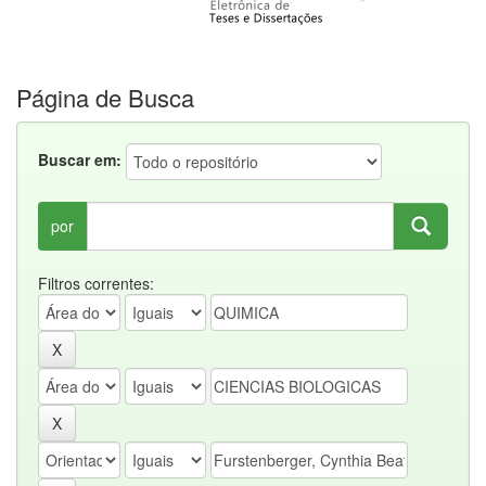
Página de Busca
Buscar em:
por
Filtros correntes: