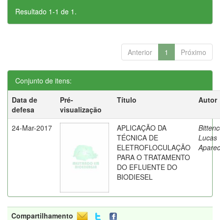
Resultado 1-1 de 1.
Anterior
1
Próximo
Conjunto de itens:
Data de
Pré-
Título
Autor
defesa
visualização
24-Mar-2017
APLICAÇÃO DA
Bittenc
TÉCNICA DE
Lucas
ELETROFLOCULAÇÃO
Aparec
PARA O TRATAMENTO
DO EFLUENTE DO
BIODIESEL
Compartilhamento