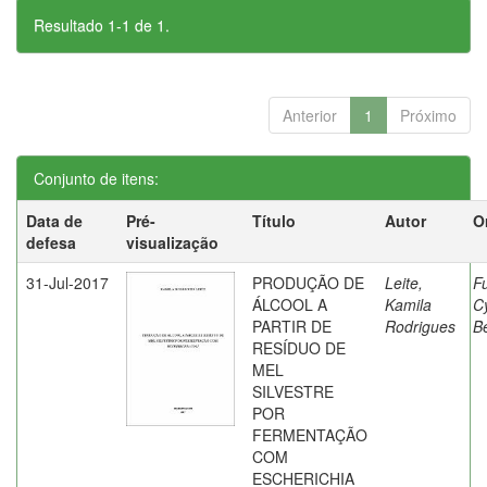
Resultado 1-1 de 1.
Anterior
1
Próximo
Conjunto de itens:
Data de
Pré-
Título
Autor
O
defesa
visualização
31-Jul-2017
PRODUÇÃO DE
Leite,
F
ÁLCOOL A
Kamila
C
PARTIR DE
Rodrigues
Be
RESÍDUO DE
MEL
SILVESTRE
POR
FERMENTAÇÃO
COM
ESCHERICHIA