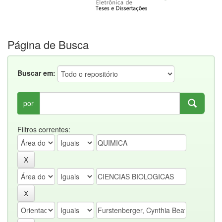
Página de Busca
Buscar em:
por
Filtros correntes: