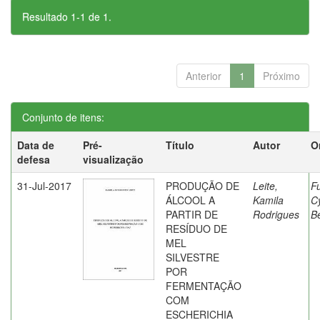
Resultado 1-1 de 1.
Anterior
1
Próximo
Conjunto de itens:
Data de
Pré-
Título
Autor
O
defesa
visualização
31-Jul-2017
PRODUÇÃO DE
Leite,
F
ÁLCOOL A
Kamila
C
PARTIR DE
Rodrigues
Be
RESÍDUO DE
MEL
SILVESTRE
POR
FERMENTAÇÃO
COM
ESCHERICHIA