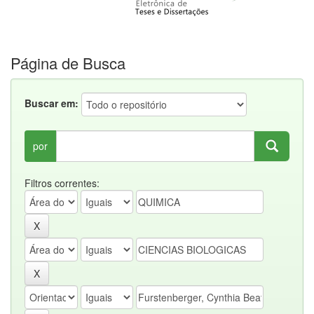
Página de Busca
Buscar em:
por
Filtros correntes: