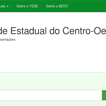
juda
Sobre o TEDE
Sobre a BDTD
de Estadual do Centro-Oe
issertações