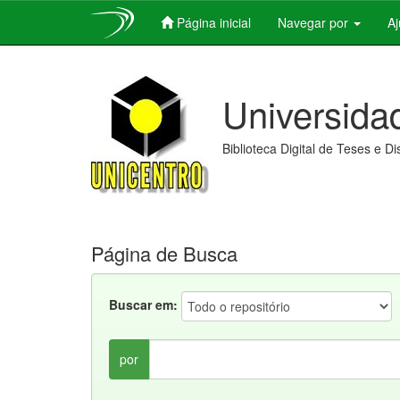
Página inicial
Navegar por
A
Skip
navigation
Universida
Biblioteca Digital de Teses e D
Página de Busca
Buscar em:
por