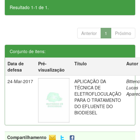
Resultado 1-1 de 1.
Anterior
1
Próximo
Conjunto de itens:
Data de
Pré-
Título
Autor
defesa
visualização
24-Mar-2017
APLICAÇÃO DA
Bittenc
TÉCNICA DE
Lucas
ELETROFLOCULAÇÃO
Aparec
PARA O TRATAMENTO
DO EFLUENTE DO
BIODIESEL
Compartilhamento