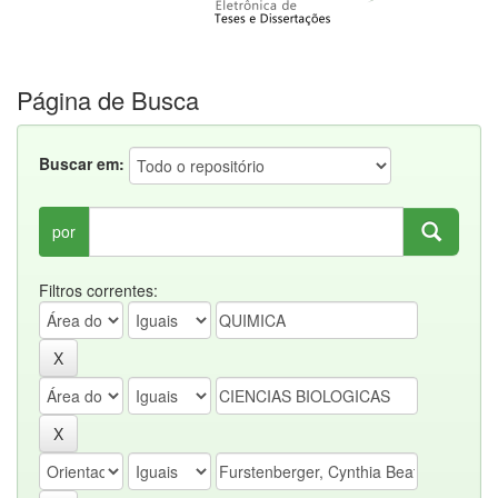
Página de Busca
Buscar em:
por
Filtros correntes: