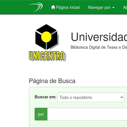
Página inicial
Navegar por
A
Skip
navigation
Universida
Biblioteca Digital de Teses e D
Página de Busca
Buscar em:
por