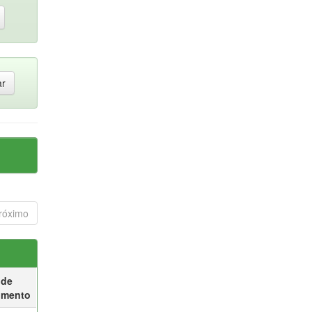
róximo
 de
umento