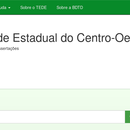
juda
Sobre o TEDE
Sobre a BDTD
de Estadual do Centro-Oe
issertações