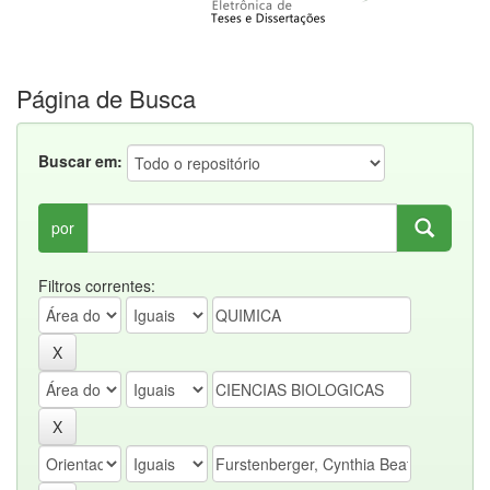
Página de Busca
Buscar em:
por
Filtros correntes: