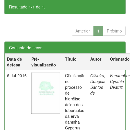
Resultado 1-1 de 1.
Anterior
1
Próximo
Conjunto de itens:
Data de
Pré-
Título
Autor
Orientado
defesa
visualização
6-Jul-2016
Otimização
Oliveira,
Furstenber
no
Douglas
Cynthia
processo
Santos
Beatriz
de
de
hidrólise
ácida dos
tubérculos
da erva
daninha
Cyperus