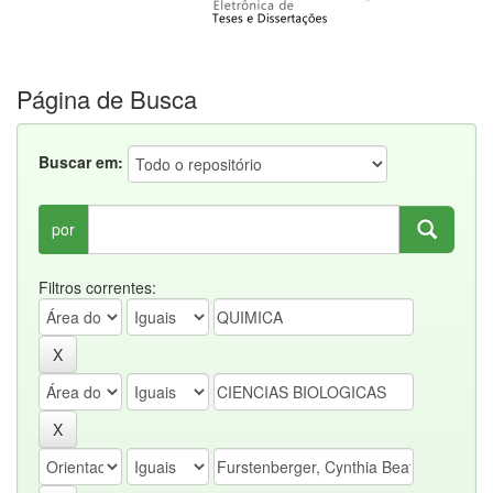
Página de Busca
Buscar em:
por
Filtros correntes: