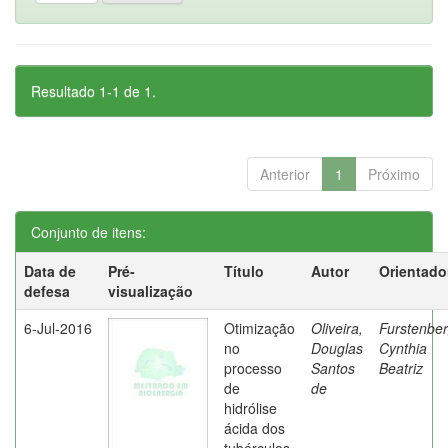
Resultado 1-1 de 1.
Anterior
1
Próximo
Conjunto de itens:
Data de
Pré-
Título
Autor
Orientado
defesa
visualização
6-Jul-2016
Otimização
Oliveira,
Furstenber
no
Douglas
Cynthia
processo
Santos
Beatriz
de
de
hidrólise
ácida dos