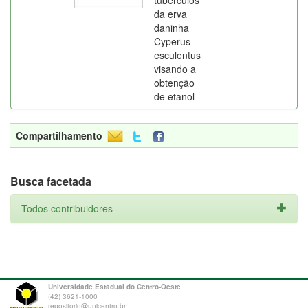
tubérculos
da erva
daninha
Cyperus
esculentus
visando a
obtenção
de etanol
Compartilhamento
Busca facetada
Todos contribuidores
Universidade Estadual do Centro-Oeste
(42) 3621-1000
repositorio@unicentro.br