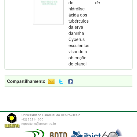
de
de
hidrólise
ácida dos
tubérculos
da erva
daninha
Cyperus
esculentus
visando a
obtenção
de etanol
Compartilhamento
Universidade Estadual do Centro-Oeste
(42) 3621-1000
repositorio@unicentro.br