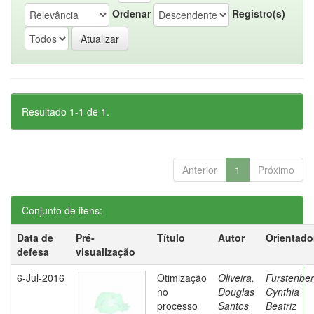
Ordenar
Registro(s)
Resultado 1-1 de 1.
Anterior
1
Próximo
Conjunto de itens:
Data de
Pré-
Título
Autor
Orientado
defesa
visualização
6-Jul-2016
Otimização
Oliveira,
Furstenber
no
Douglas
Cynthia
processo
Santos
Beatriz