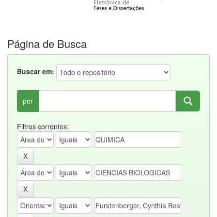
Página de Busca
Buscar em:
por
Filtros correntes: