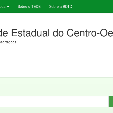
juda
Sobre o TEDE
Sobre a BDTD
de Estadual do Centro-Oe
issertações