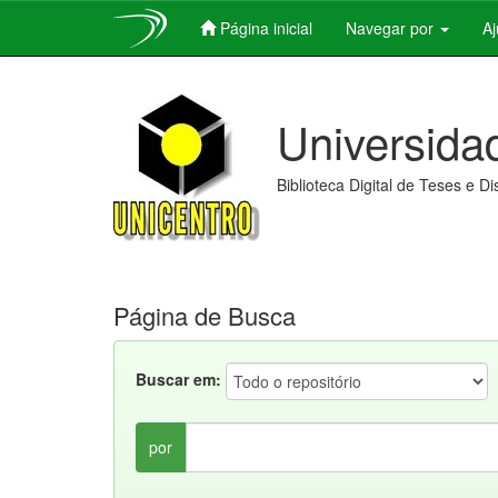
Página inicial
Navegar por
A
Skip
navigation
Universida
Biblioteca Digital de Teses e D
Página de Busca
Buscar em:
por