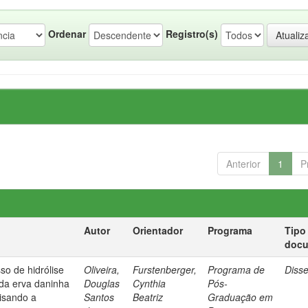
Ordenar
Registro(s)
Anterior
1
P
Autor
Orientador
Programa
Tipo
doc
so de hidrólise
Oliveira,
Furstenberger,
Programa de
Diss
 da erva daninha
Douglas
Cynthia
Pós-
isando a
Santos
Beatriz
Graduação em