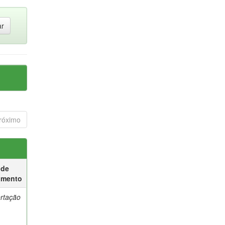
róximo
 de
umento
ertação