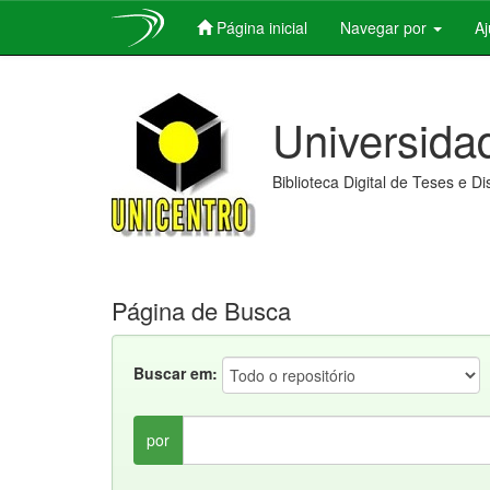
Página inicial
Navegar por
A
Skip
navigation
Universida
Biblioteca Digital de Teses e D
Página de Busca
Buscar em:
por