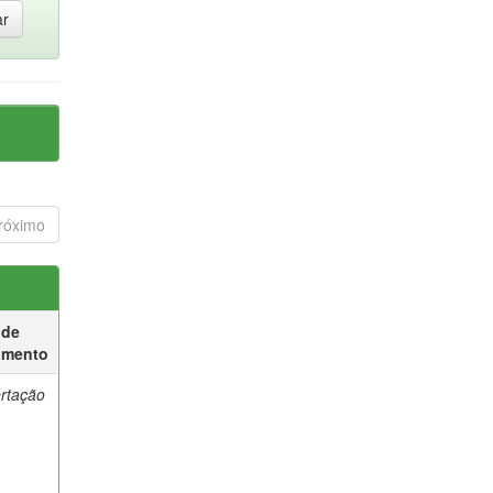
róximo
 de
umento
ertação