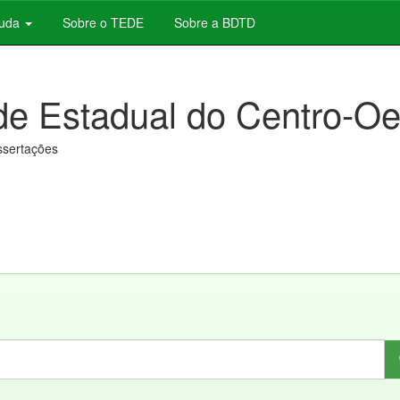
juda
Sobre o TEDE
Sobre a BDTD
de Estadual do Centro-Oe
issertações