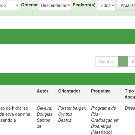
Ordenar
Registro(s)
Anterior
1
P
Autor
Orientador
Programa
Tipo
doc
so de hidrólise
Oliveira,
Furstenberger,
Programa de
Diss
 da erva daninha
Douglas
Cynthia
Pós-
isando a
Santos
Beatriz
Graduação em
de
Bioenergia
(Mestrado)