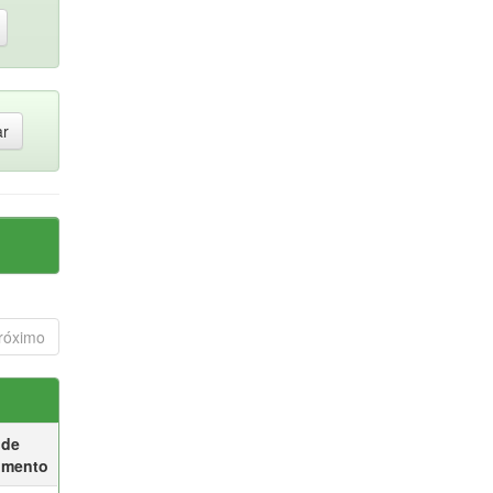
róximo
 de
umento