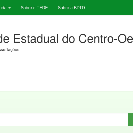
juda
Sobre o TEDE
Sobre a BDTD
de Estadual do Centro-Oe
issertações