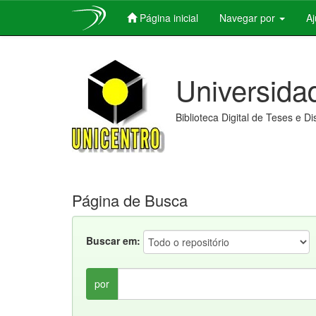
Página inicial
Navegar por
A
Skip
navigation
Universida
Biblioteca Digital de Teses e D
Página de Busca
Buscar em:
por