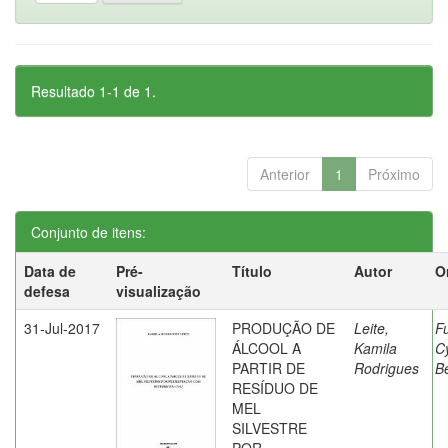
Resultado 1-1 de 1.
Anterior
1
Próximo
Conjunto de itens:
Data de
Pré-
Título
Autor
O
defesa
visualização
31-Jul-2017
PRODUÇÃO DE
Leite,
F
ÁLCOOL A
Kamila
C
PARTIR DE
Rodrigues
Be
RESÍDUO DE
MEL
SILVESTRE