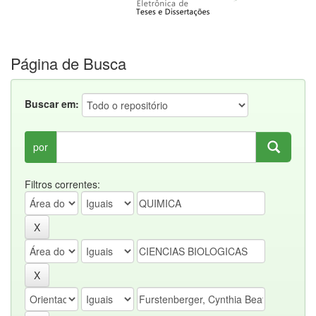
Página de Busca
Buscar em:
por
Filtros correntes: