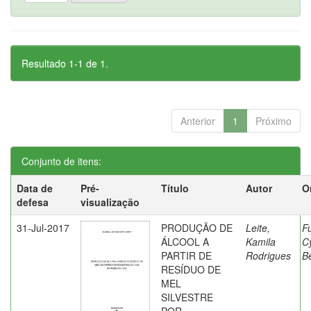
Resultado 1-1 de 1.
Anterior
1
Próximo
Conjunto de itens:
Data de
Pré-
Título
Autor
O
defesa
visualização
31-Jul-2017
PRODUÇÃO DE
Leite,
F
ÁLCOOL A
Kamila
C
PARTIR DE
Rodrigues
Be
RESÍDUO DE
MEL
SILVESTRE