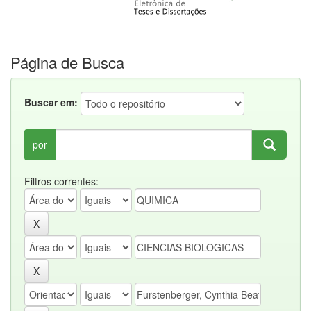
Página de Busca
Buscar em:
por
Filtros correntes: