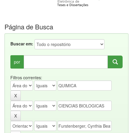
Página de Busca
Buscar em:
por
Filtros correntes: