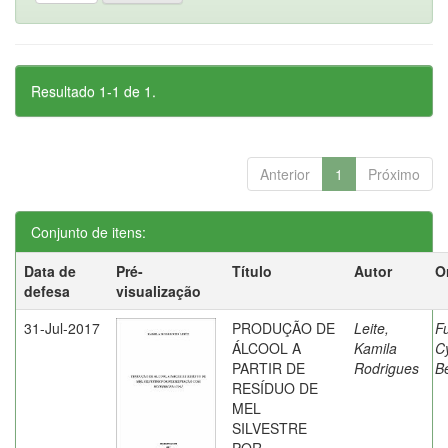
Resultado 1-1 de 1.
Anterior
1
Próximo
Conjunto de itens:
Data de
Pré-
Título
Autor
O
defesa
visualização
31-Jul-2017
PRODUÇÃO DE
Leite,
F
ÁLCOOL A
Kamila
C
PARTIR DE
Rodrigues
Be
RESÍDUO DE
MEL
SILVESTRE