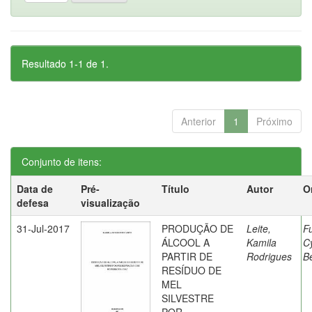
Resultado 1-1 de 1.
Anterior
1
Próximo
Conjunto de itens:
Data de
Pré-
Título
Autor
O
defesa
visualização
31-Jul-2017
PRODUÇÃO DE
Leite,
F
ÁLCOOL A
Kamila
C
PARTIR DE
Rodrigues
Be
RESÍDUO DE
MEL
SILVESTRE