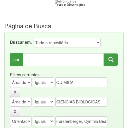
Página de Busca
Buscar em:
por
Filtros correntes: