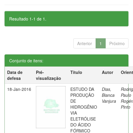
Resultado 1-1 de 1.
Anterior
1
Próximo
Conjunto de itens:
Data de
Pré-
Título
Autor
Orien
defesa
visualização
18-Jan-2016
ESTUDO DA
Dias,
Rodri
PRODUÇÃO
Bianca
Paulo
DE
Vanjura
Rogér
HIDROGÊNIO
Pinto
VIA
ELETRÓLISE
DO ÁCIDO
FÓRMICO