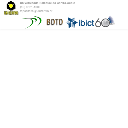
Universidade Estadual do Centro-Oeste
(42) 3621-1000
repositorio@unicentro.br