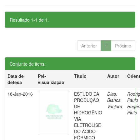
Resultado 1-1 de 1.
Anterior
1
Próximo
Conjunto de itens:
Data de
Pré-
Título
Autor
Orien
defesa
visualização
18-Jan-2016
ESTUDO DA
Dias,
Rodri
PRODUÇÃO
Bianca
Paulo
DE
Vanjura
Rogér
HIDROGÊNIO
Pinto
VIA
ELETRÓLISE
DO ÁCIDO
FÓRMICO