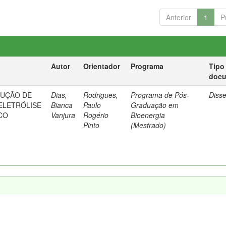
Anterior
1
P
Autor
Orientador
Programa
Tipo
doc
DUÇÃO DE
Dias,
Rodrigues,
Programa de Pós-
Diss
ELETRÓLISE
Bianca
Paulo
Graduação em
CO
Vanjura
Rogério
Bioenergia
Pinto
(Mestrado)