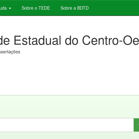
juda
Sobre o TEDE
Sobre a BDTD
de Estadual do Centro-Oe
issertações