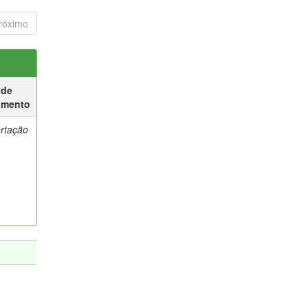
róximo
 de
umento
ertação