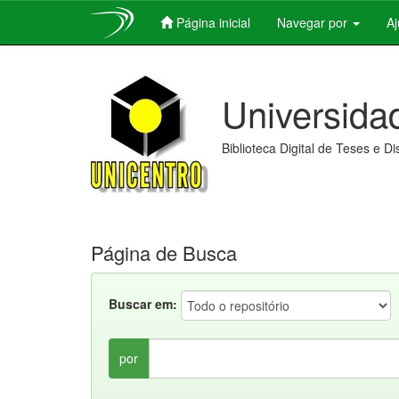
Página inicial
Navegar por
A
Skip
navigation
Universida
Biblioteca Digital de Teses e D
Página de Busca
Buscar em:
por