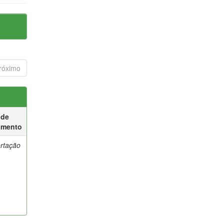
róximo
 de
umento
ertação