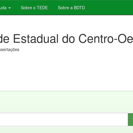
juda
Sobre o TEDE
Sobre a BDTD
de Estadual do Centro-Oe
issertações