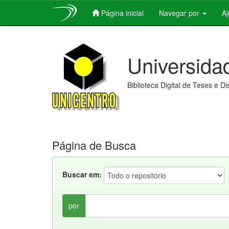
Página inicial
Navegar por
A
Skip
navigation
Universida
Biblioteca Digital de Teses e D
Página de Busca
Buscar em:
por