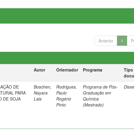
Anterior
1
P
Autor
Orientador
Programa
Tipo
doc
CAÇÃO DE
Boschen,
Rodrigues,
Programa de Pós-
Diss
ATURAL PARA
Nayara
Paulo
Graduação em
O DE SOJA
Lais
Rogério
Química
Pinto
(Mestrado)