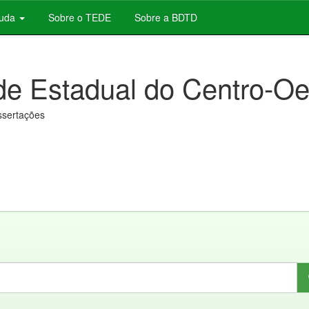
juda
Sobre o TEDE
Sobre a BDTD
de Estadual do Centro-Oe
issertações