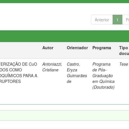
Anterior
1
P
Autor
Orientador
Programa
Tipo
doc
TERIZAÇÃO DE CuO
Antoniazzi,
Castro,
Programa
Tese
CADOS COMO
Cristiane
Eryza
de Pós-
QUÍMICOS PARA A
Guimarães
Graduação
SRUPTORES
de
em Química
(Doutorado)