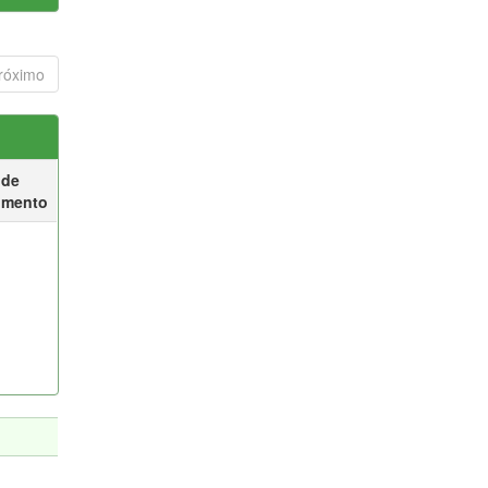
róximo
 de
umento