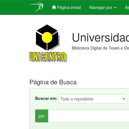
Página inicial
Navegar por
A
Skip
navigation
Universida
Biblioteca Digital de Teses e D
Página de Busca
Buscar em:
por