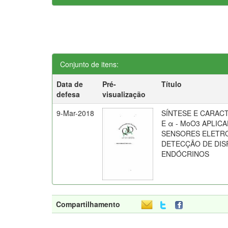
Conjunto de itens:
Data de
Pré-
Título
defesa
visualização
9-Mar-2018
SÍNTESE E CARAC
E α - MoO3 APLI
SENSORES ELETRO
DETECÇÃO DE DI
ENDÓCRINOS
Compartilhamento