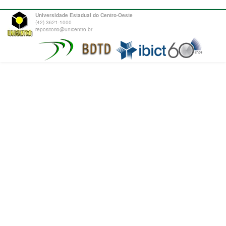
Universidade Estadual do Centro-Oeste
(42) 3621-1000
repositorio@unicentro.br