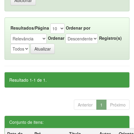
Resultados/Página
Ordenar por
Ordenar
Registro(s)
Resultado 1-1 de 1.
Anterior
1
Próximo
Conjunto de itens:
Data de
Pré-
Título
Autor
Orient