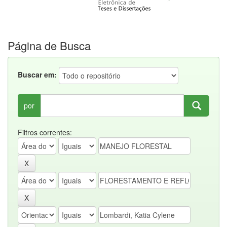
Página de Busca
Buscar em:
por
Filtros correntes: