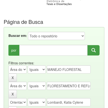
Página de Busca
Buscar em:
por
Filtros correntes: