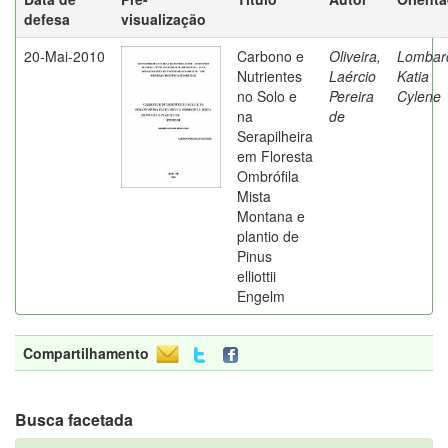
defesa
visualização
20-Mai-2010
Carbono e
Oliveira,
Lombard
Nutrientes
Laércio
Katia
no Solo e
Pereira
Cylene
na
de
Serapilheira
em Floresta
Ombrófila
Mista
Montana e
plantio de
Pinus
elliottii
Engelm
Compartilhamento
Busca facetada