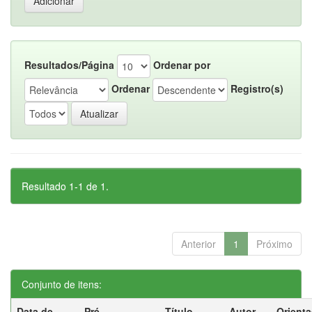
Resultados/Página
Ordenar por
Ordenar
Registro(s)
Resultado 1-1 de 1.
Anterior
1
Próximo
Conjunto de itens:
Data de
Pré-
Título
Autor
Orient