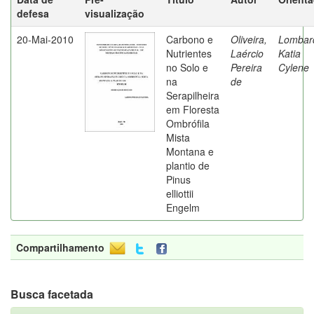
defesa
visualização
20-Mai-2010
Carbono e
Oliveira,
Lombard
Nutrientes
Laércio
Katia
no Solo e
Pereira
Cylene
na
de
Serapilheira
em Floresta
Ombrófila
Mista
Montana e
plantio de
Pinus
elliottii
Engelm
Compartilhamento
Busca facetada