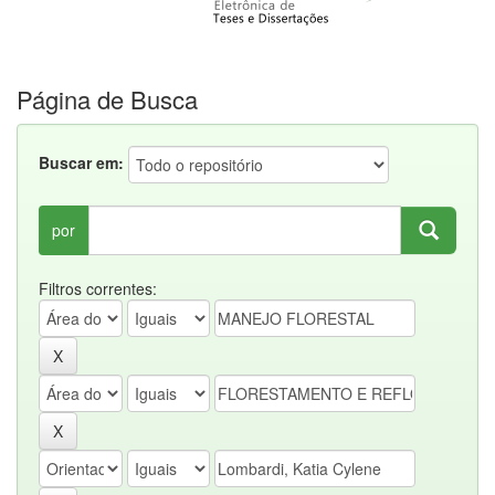
Página de Busca
Buscar em:
por
Filtros correntes: