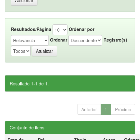
Resultados/Página
Ordenar por
Ordenar
Registro(s)
Resultado 1-1 de 1.
Anterior
1
Próximo
Conjunto de itens:
Data de
Pré-
Título
Autor
Orient