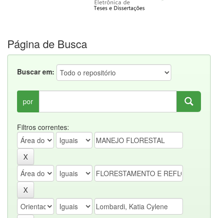
Página de Busca
Buscar em:
por
Filtros correntes: