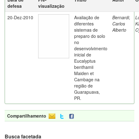
defesa
visualização
20-Dez-2010
Avaliação de
Bernardi,
L
diferentes
Carlos
K
sistemas de
Alberto
C
preparo do solo
no
desenvolvimento
inicial de
Eucalyptus
benthamii
Maiden et
Cambage na
região de
Guarapuava,
PR.
Compartilhamento
Busca facetada