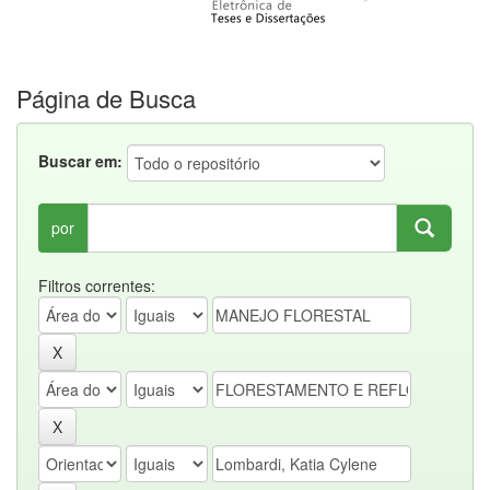
Página de Busca
Buscar em:
por
Filtros correntes: