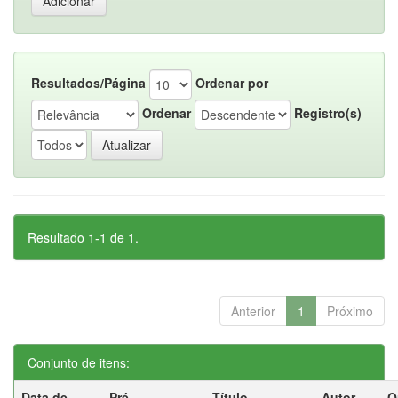
Resultados/Página
Ordenar por
Ordenar
Registro(s)
Resultado 1-1 de 1.
Anterior
1
Próximo
Conjunto de itens:
Data de
Pré-
Título
Autor
O