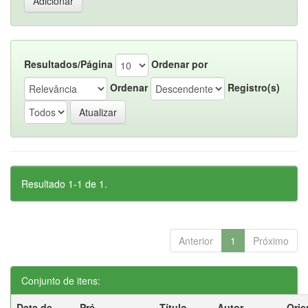
Resultados/Página
Ordenar por
Ordenar
Registro(s)
Resultado 1-1 de 1.
Anterior
1
Próximo
Conjunto de itens:
Data de
Pré-
Título
Autor
Orie