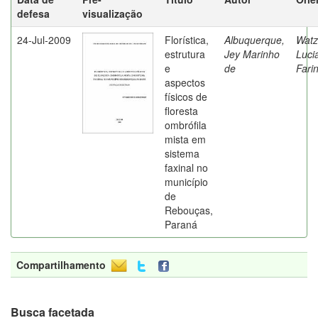
defesa
visualização
24-Jul-2009
Florística,
Albuquerque,
Watz
estrutura
Jey Marinho
Luci
e
de
Fari
aspectos
físicos de
floresta
ombrófila
mista em
sistema
faxinal no
município
de
Rebouças,
Paraná
Compartilhamento
Busca facetada