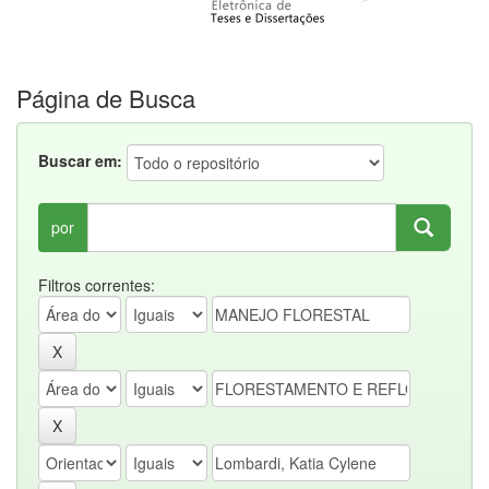
Página de Busca
Buscar em:
por
Filtros correntes: