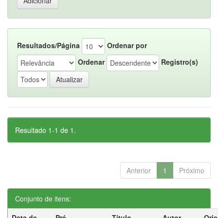
Resultados/Página
Ordenar por
Ordenar
Registro(s)
Resultado 1-1 de 1.
Anterior
1
Próximo
Conjunto de itens:
Data de
Pré-
Título
Autor
Ori