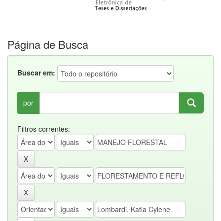
Página de Busca
Buscar em:
por
Filtros correntes: