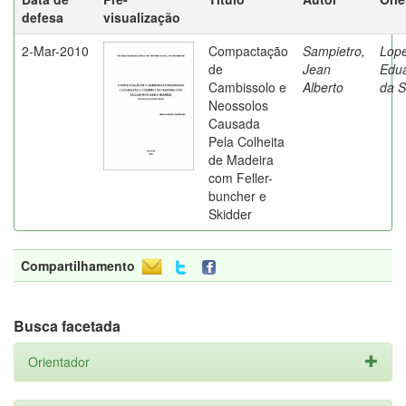
defesa
visualização
2-Mar-2010
Compactação
Sampietro,
Lope
de
Jean
Edu
Cambissolo e
Alberto
da S
Neossolos
Causada
Pela Colheita
de Madeira
com Feller-
buncher e
Skidder
Compartilhamento
Busca facetada
Orientador