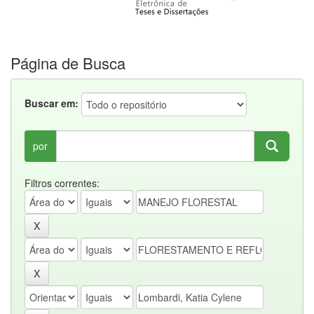
Página de Busca
Buscar em:
por
Filtros correntes: