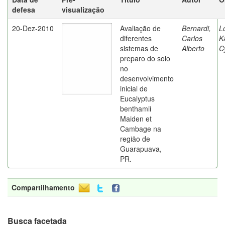
defesa
visualização
20-Dez-2010
Avaliação de
Bernardi,
L
diferentes
Carlos
K
sistemas de
Alberto
C
preparo do solo
no
desenvolvimento
inicial de
Eucalyptus
benthamii
Maiden et
Cambage na
região de
Guarapuava,
PR.
Compartilhamento
Busca facetada