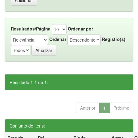
Resultados/Página
Ordenar por
Ordenar
Registro(s)
Resultado 1-1 de 1.
Anterior
1
Próximo
Conjunto de itens:
Data de
Pré-
Título
Autor
O