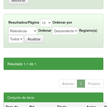
Resultados/Página
Ordenar por
Ordenar
Registro(s)
Resultado 1-1 de 1.
Anterior
1
Próximo
Conjunto de itens:
Data de
Pré-
Título
Autor
O