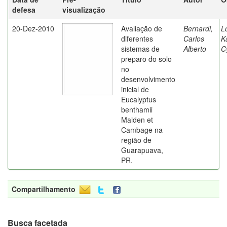
defesa
visualização
20-Dez-2010
Avaliação de
Bernardi,
L
diferentes
Carlos
K
sistemas de
Alberto
C
preparo do solo
no
desenvolvimento
inicial de
Eucalyptus
benthamii
Maiden et
Cambage na
região de
Guarapuava,
PR.
Compartilhamento
Busca facetada