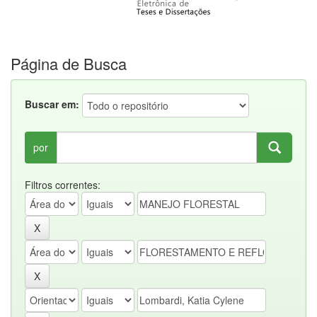
Página de Busca
Buscar em:
por
Filtros correntes: