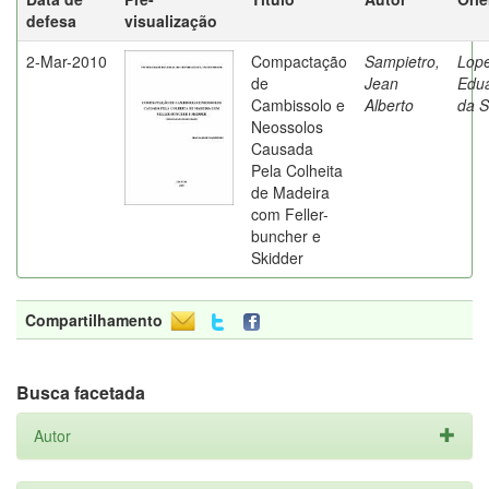
defesa
visualização
2-Mar-2010
Compactação
Sampietro,
Lope
de
Jean
Edu
Cambissolo e
Alberto
da S
Neossolos
Causada
Pela Colheita
de Madeira
com Feller-
buncher e
Skidder
Compartilhamento
Busca facetada
Autor