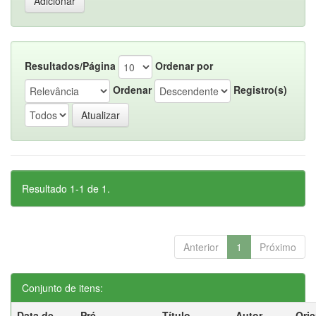
Resultados/Página
Ordenar por
Ordenar
Registro(s)
Resultado 1-1 de 1.
Anterior
1
Próximo
Conjunto de itens:
Data de
Pré-
Título
Autor
Ori