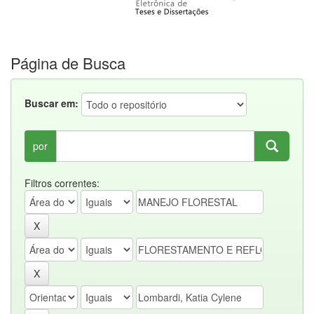
Página de Busca
Buscar em:
por
Filtros correntes: