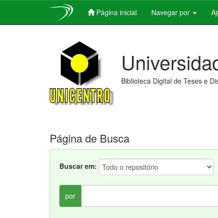
Página inicial
Navegar por
A
Skip
navigation
Universida
Biblioteca Digital de Teses e D
Página de Busca
Buscar em:
por