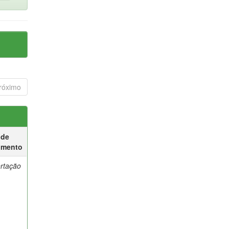
róximo
 de
umento
ertação