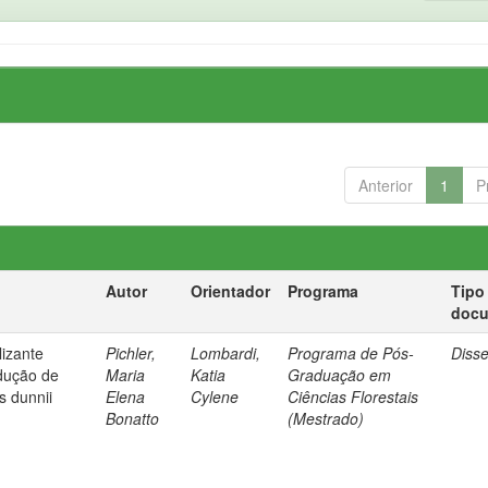
Anterior
1
P
Autor
Orientador
Programa
Tipo
doc
lizante
Pichler,
Lombardi,
Programa de Pós-
Diss
dução de
Maria
Katia
Graduação em
s dunnii
Elena
Cylene
Ciências Florestais
Bonatto
(Mestrado)