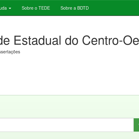
juda
Sobre o TEDE
Sobre a BDTD
de Estadual do Centro-Oe
issertações