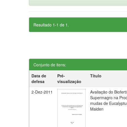
Resultado 1-1 de 1.
Conjunto de itens:
Data de
Pré-
Título
defesa
visualização
2-Dez-2011
Avaliação do Bioferti
Supermagro na Pro
mudas de Eucalyptu
Maiden