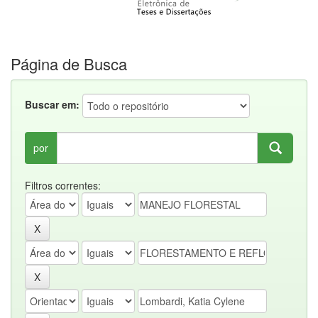
Página de Busca
Buscar em:
por
Filtros correntes: