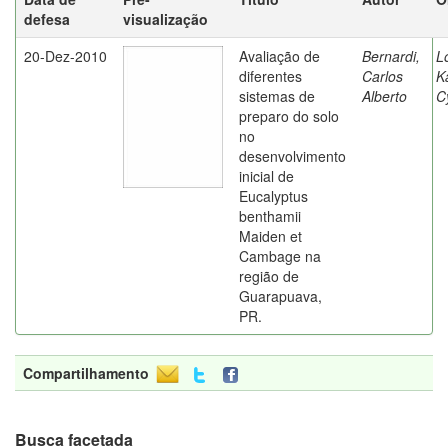
defesa
visualização
20-Dez-2010
Avaliação de
Bernardi,
L
diferentes
Carlos
K
sistemas de
Alberto
C
preparo do solo
no
desenvolvimento
inicial de
Eucalyptus
benthamii
Maiden et
Cambage na
região de
Guarapuava,
PR.
Compartilhamento
Busca facetada