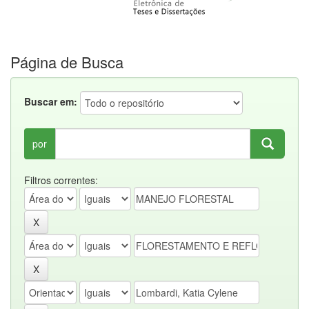
Página de Busca
Buscar em:
por
Filtros correntes: