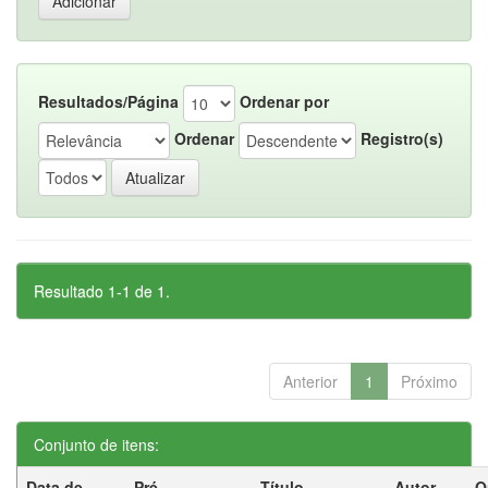
Resultados/Página
Ordenar por
Ordenar
Registro(s)
Resultado 1-1 de 1.
Anterior
1
Próximo
Conjunto de itens:
Data de
Pré-
Título
Autor
O