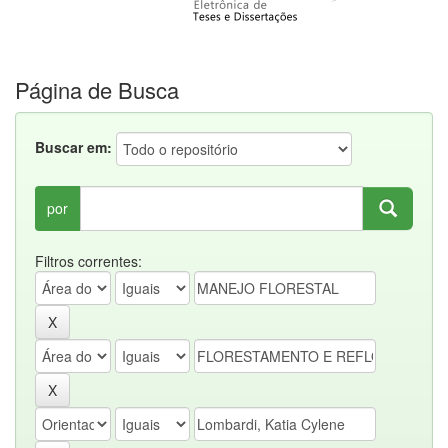
Página de Busca
Buscar em:
por
Filtros correntes: