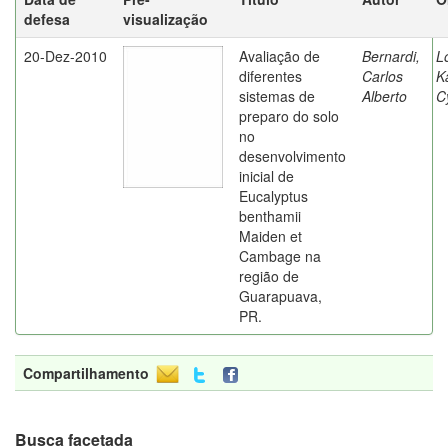
defesa
visualização
20-Dez-2010
Avaliação de
Bernardi,
L
diferentes
Carlos
K
sistemas de
Alberto
C
preparo do solo
no
desenvolvimento
inicial de
Eucalyptus
benthamii
Maiden et
Cambage na
região de
Guarapuava,
PR.
Compartilhamento
Busca facetada