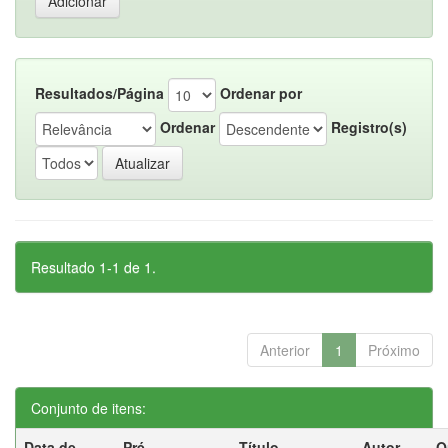
Resultados/Página
Ordenar por
Ordenar
Registro(s)
Resultado 1-1 de 1.
Anterior
1
Próximo
Conjunto de itens:
Data de
Pré-
Título
Autor
O