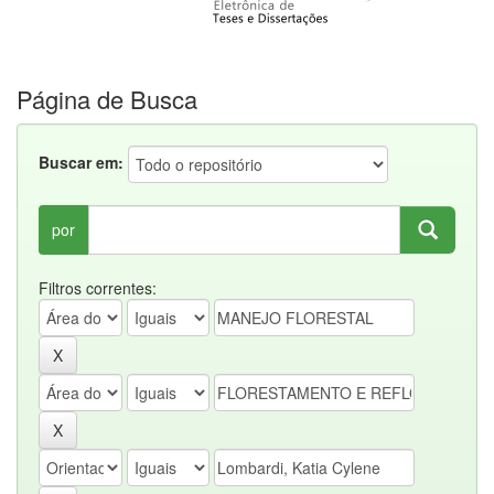
Página de Busca
Buscar em:
por
Filtros correntes: