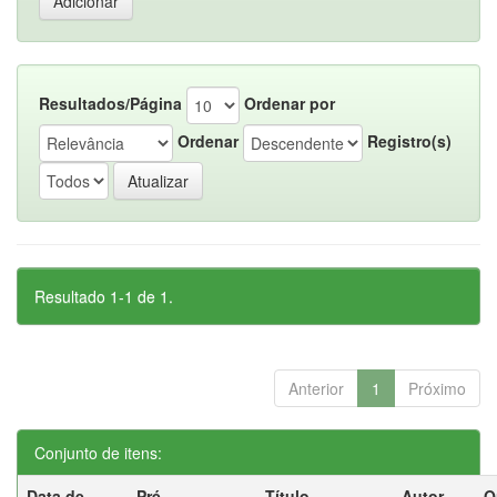
Resultados/Página
Ordenar por
Ordenar
Registro(s)
Resultado 1-1 de 1.
Anterior
1
Próximo
Conjunto de itens:
Data de
Pré-
Título
Autor
O