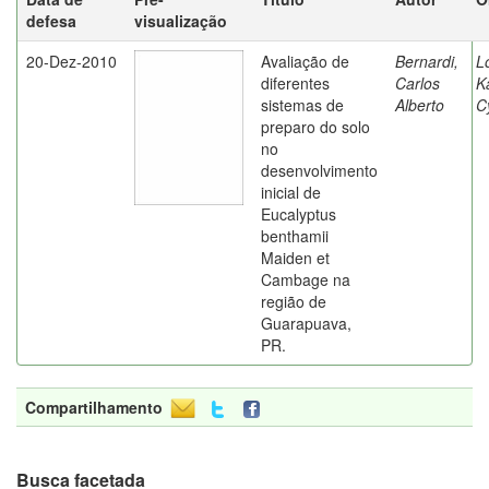
defesa
visualização
20-Dez-2010
Avaliação de
Bernardi,
L
diferentes
Carlos
K
sistemas de
Alberto
C
preparo do solo
no
desenvolvimento
inicial de
Eucalyptus
benthamii
Maiden et
Cambage na
região de
Guarapuava,
PR.
Compartilhamento
Busca facetada