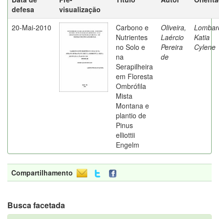
defesa
visualização
20-Mai-2010
Carbono e
Oliveira,
Lombard
Nutrientes
Laércio
Katia
no Solo e
Pereira
Cylene
na
de
Serapilheira
em Floresta
Ombrófila
Mista
Montana e
plantio de
Pinus
elliottii
Engelm
Compartilhamento
Busca facetada