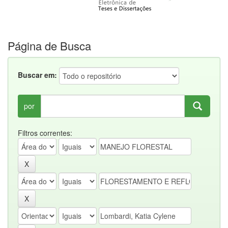
Página de Busca
Buscar em:
por
Filtros correntes: