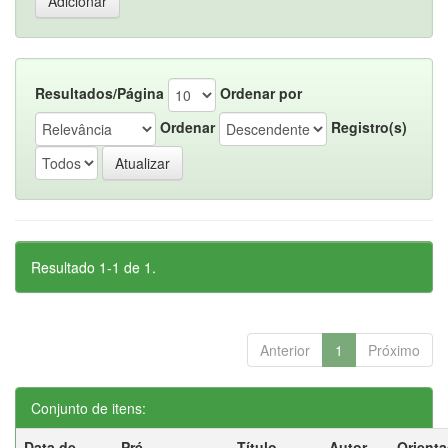
Resultados/Página
Ordenar por
Ordenar
Registro(s)
Resultado 1-1 de 1.
Anterior
1
Próximo
Conjunto de itens:
Data de
Pré-
Título
Autor
Orient