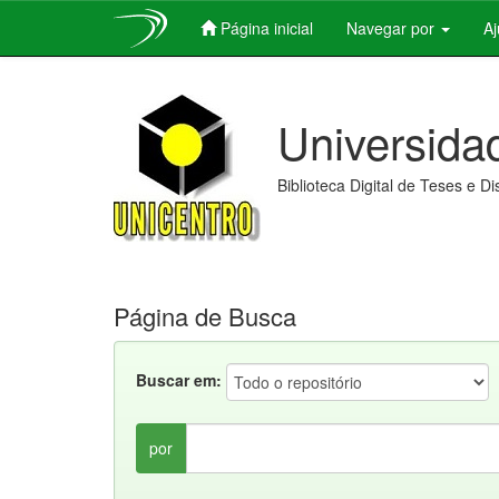
Página inicial
Navegar por
A
Skip
navigation
Universida
Biblioteca Digital de Teses e D
Página de Busca
Buscar em:
por