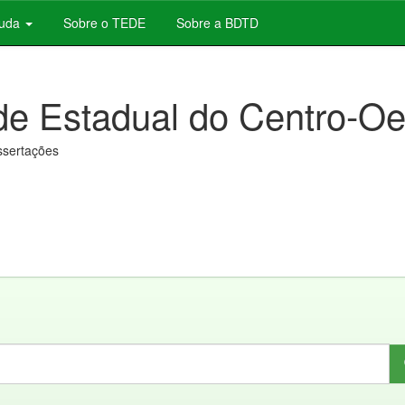
juda
Sobre o TEDE
Sobre a BDTD
de Estadual do Centro-Oe
issertações