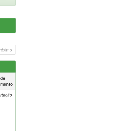
róximo
 de
umento
ertação