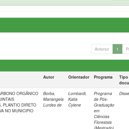
Anterior
1
P
Autor
Orientador
Programa
Tipo
doc
CARBONO ORGÂNICO
Borba,
Lombardi,
Programa
Diss
INTAIS
Mariangela
Katia
de Pós-
, PLANTIO DIRETO
Lurdes de
Cylene
Graduação
VA NO MUNICIPIO
em
Ciências
Florestais
(Mestrado)