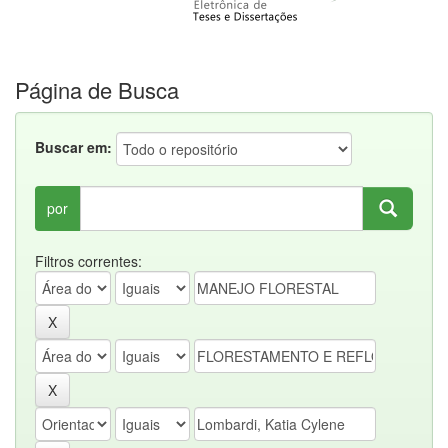
Página de Busca
Buscar em:
por
Filtros correntes: