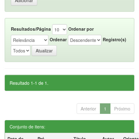
Resultados/Página
Ordenar por
Ordenar
Registro(s)
Resultado 1-1 de 1.
Anterior
1
Próximo
Conjunto de itens:
Data de
Pré-
Título
Autor
Orient