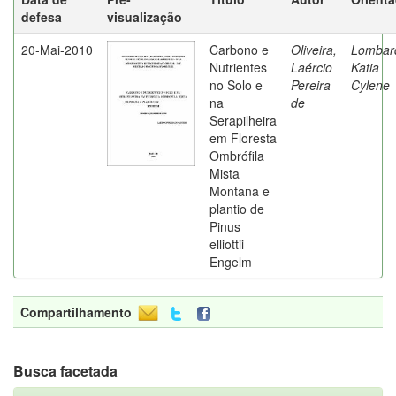
defesa
visualização
20-Mai-2010
Carbono e
Oliveira,
Lombard
Nutrientes
Laércio
Katia
no Solo e
Pereira
Cylene
na
de
Serapilheira
em Floresta
Ombrófila
Mista
Montana e
plantio de
Pinus
elliottii
Engelm
Compartilhamento
Busca facetada